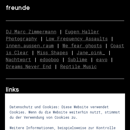
freunde
DJ Marc Zimmermann
|
Eugen Haller
Photography
|
Low Frequency Assaults
|
innen.aussen.raum
|
We fear ghosts
|
C
o
ast
is Clear
|
Miss Shapes
|
Jane_pink_
|
Nachtwort
|
edooboo
|
Sublime
|
eavo
|
Dreams Never End
|
Reptile Music
links
Datenschutz und Cookies: Diese Website verwendet
Cookies. Wenn du die Website weiterhin nutzt, stimmst
über uns
|
presse
|
newsletter
du der Verwendung von Cookies zu.
impressum
|
datenschutz
|
agb
Weitere Informationen, beispielsweise zur Kontrolle