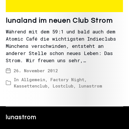
lunaland im neuen Club Strom
Während mit dem 59:1 und bald auch dem
Atomic Café die wichtigsten Indieclubs
Münchens verschwinden, entsteht an
anderer Stelle schon neues Leben: Das
Strom. Wir freuen uns sehr,…
26. November 2012
In
Allgemein
,
Factory Night
,
Kassettenclub
,
Lostclub
,
lunastrom
lunastrom