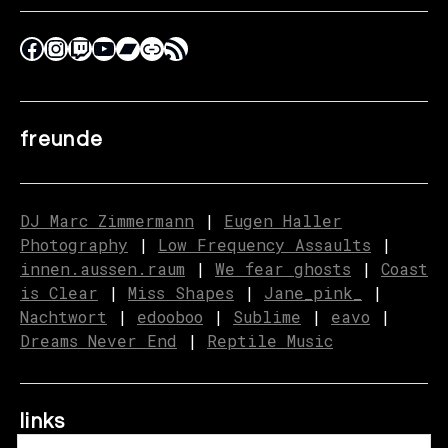
freunde
DJ Marc Zimmermann
|
Eugen Haller
Photography
|
Low Frequency Assaults
|
innen.aussen.raum
|
We fear ghosts
|
C
o
ast
is Clear
|
Miss Shapes
|
Jane_pink_
|
Nachtwort
|
edooboo
|
Sublime
|
eavo
|
Dreams Never End
|
Reptile Music
links