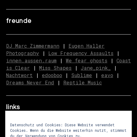
freunde
DJ Marc Zimmermann
|
Eugen Haller
Photography
|
Low Frequency Assaults
|
innen.aussen.raum
|
We fear ghosts
|
C
o
ast
is Clear
|
Miss Shapes
|
Jane_pink_
|
Nachtwort
|
edooboo
|
Sublime
|
eavo
|
Dreams Never End
|
Reptile Music
links
Datenschutz und Cookies: Diese Website verwendet
Cookies. Wenn du die Website weiterhin nutzt, stimmst
über uns
|
presse
|
newsletter
du der Verwendung von Cookies zu.