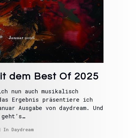
t dem Best Of 2025
ich nun auch musikalisch
das Ergebnis präsentiere ich
anuar Ausgabe von daydream. Und
 geht’s…
In
Daydream