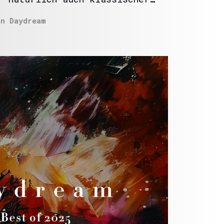
In
Daydream