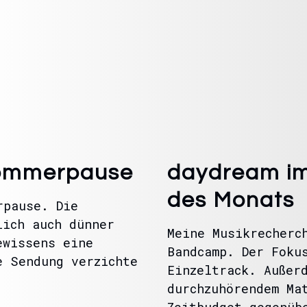
Sommerpause
daydream im
des Monats
rpause. Die
lich auch dünner
Meine Musikrecherc
ewissens eine
Bandcamp. Der Foku
e Sendung verzichte
Einzeltrack. Außer
durchzuhörendem Ma