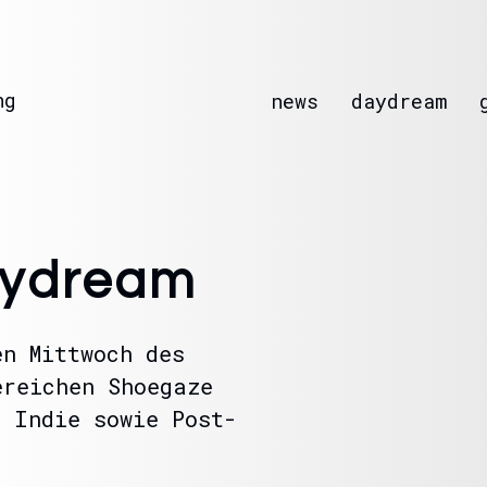
ng
news
daydream
ydream
en Mittwoch des
ereichen Shoegaze
n Indie sowie Post-