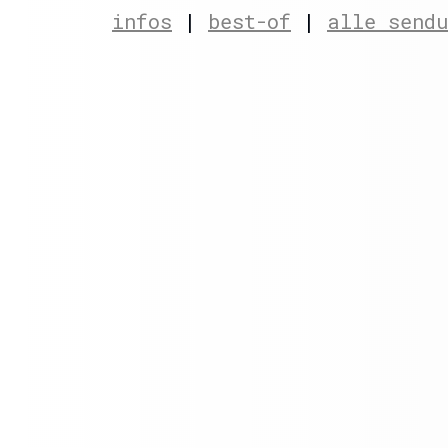
infos
|
best-of
|
alle send