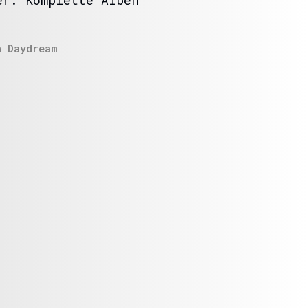
er. Komplette Alben
n
Daydream