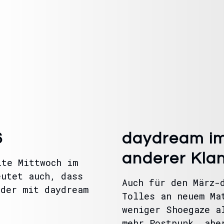
6
daydream im
anderer Kla
ite Mittwoch im
eutet auch, dass
Auch für den März-
eder mit daydream
Tolles an neuem Ma
weniger Shoegaze a
mehr Postpunk, abe