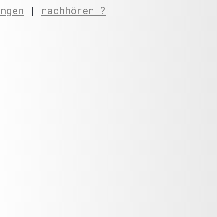
ungen
|
nachhören ?