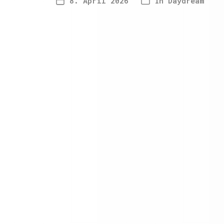
8. April 2026
In
Daydream