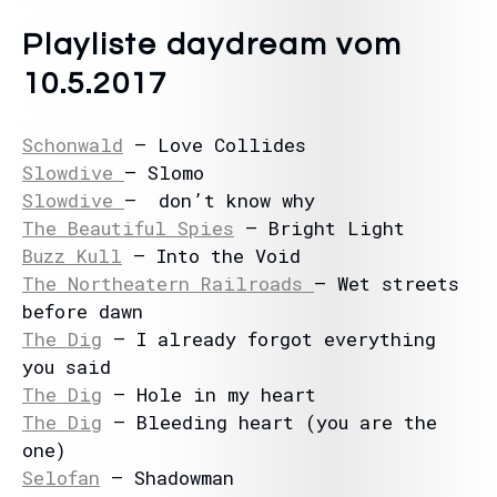
Playliste daydream vom
10.5.2017
Schonwald
– Love Collides
Slowdive
– Slomo
Slowdive
– don’t know why
The Beautiful Spies
– Bright Light
Buzz Kull
– Into the Void
The Northeatern Railroads
– Wet streets
before dawn
The Dig
– I already forgot everything
you said
The Dig
– Hole in my heart
The Dig
– Bleeding heart (you are the
one)
Selofan
– Shadowman