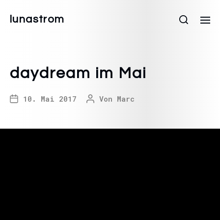
lunastrom
daydream im Mai
10. Mai 2017
Von
Marc