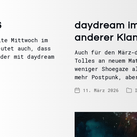
6
daydream im
anderer Kla
ite Mittwoch im
eutet auch, dass
Auch für den März-
eder mit daydream
Tolles an neuem Ma
weniger Shoegaze a
mehr Postpunk, abe
11. März 2026