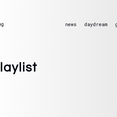
ng
news
daydream
laylist