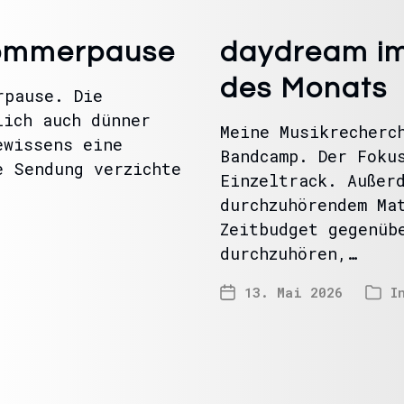
Sommerpause
daydream im
des Monats
rpause. Die
lich auch dünner
Meine Musikrecherc
ewissens eine
Bandcamp. Der Foku
e Sendung verzichte
Einzeltrack. Außer
durchzuhörendem Ma
Zeitbudget gegenüb
durchzuhören,…
13. Mai 2026
I