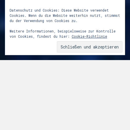
Datenschutz und Cookies: Diese Website verwendet
Cookies. Wenn du die Website weiterhin nutzt, stimmst
du der Verwendung von Cookies zu.
lunastrom mittsommer
Weitere Informationen, beispielsweise zur Kontrolle
von Cookies, findest du hier:
Cookie-Richtlinie
3. Juli 2013
Von
Marc
Die Vorzeichen für Mittsommer 2013
standen ja nicht allzu günstig. Die für
das Vorfeld angekündigte Regenfront
hatte sich täglich Richtung Wochenende
verschoben, ist aber noch rechtzeitig in
der Vornacht und vormittags
durchgezogen. Unsere freiwilligen Helfer