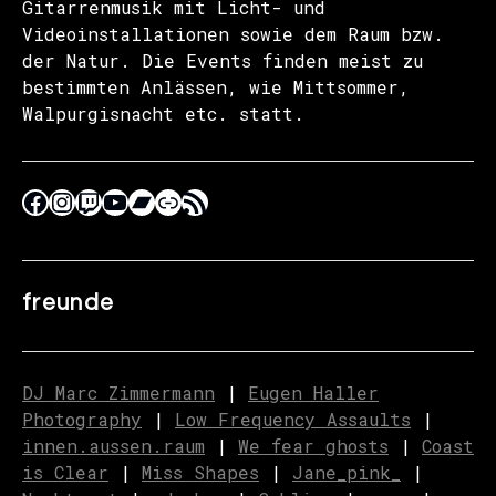
Gitarrenmusik mit Licht- und
Videoinstallationen sowie dem Raum bzw.
der Natur. Die Events finden meist zu
bestimmten Anlässen, wie Mittsommer,
Walpurgisnacht etc. statt.
freunde
DJ Marc Zimmermann
|
Eugen Haller
Photography
|
Low Frequency Assaults
|
innen.aussen.raum
|
We fear ghosts
|
C
o
ast
is Clear
|
Miss Shapes
|
Jane_pink_
|