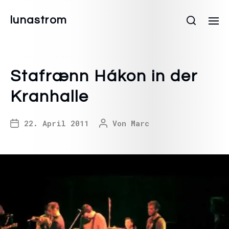
lunastrom
Stafrænn Hákon in der
Kranhalle
22. April 2011
Von
Marc