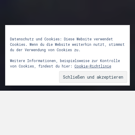
Datenschutz und Cookies: Diese Website verwendet
Cookies. Wenn du die Website weiterhin nutzt, stimmst
du der Verwendung von Cookies zu.
lunastrom mittsommer
Weitere Informationen, beispielsweise zur Kontrolle
von Cookies, findest du hier:
Cookie-Richtlinie
28. Juni 2010
Von
admin
lunastrom mittsommer fand am 28.6.2010
an der schloßmauer münchen.
music: marc