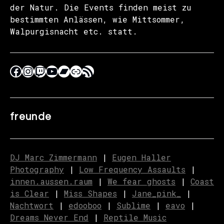
der Natur. Die Events finden meist zu
bestimmten Anlässen, wie Mittsommer,
Walpurgisnacht etc. statt.
freunde
DJ Marc Zimmermann
|
Eugen Haller
Photography
|
Low Frequency Assaults
|
innen.aussen.raum
|
We fear ghosts
|
C
o
ast
is Clear
|
Miss Shapes
|
Jane_pink_
|
Nachtwort
|
edooboo
|
Sublime
|
eavo
|
Dreams Never End
|
Reptile Music