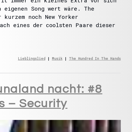
rlt immer ein kleines Extra vor sich
n eigenen Song wert wäre. The
r kurzem noch New Yorker
ach eines der coolsten Paare dieser
Lieblingslied
 | 
Musik
 | 
The Hundred In The Hands
unaland nacht: #8
 – Security