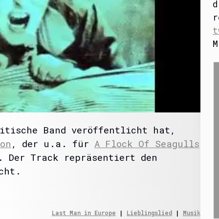
d
r
t
M
ritische Band veröffentlicht hat,
son
, der u.a. für
A Flock Of Seagulls
 Der Track repräsentiert den
cht.
Last Man in Europe
 | 
Lieblingslied
 | 
Musik