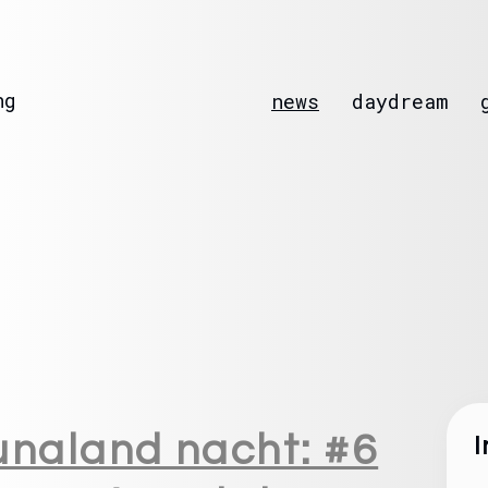
ng
news
daydream
unaland nacht: #6
I