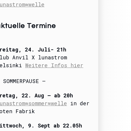
unastrom≈welle
ktuelle Termine
reitag
, 24. Juli- 21
h
lub Anvil X lunastrom
elsinki
Weitere Infos hier
 SOMMERPAUSE –
retag, 22. Aug – ab 20h
unastrom≈sommer≈welle
in der
oten Fabrik
ittwoch, 9. Sept ab 22.05h