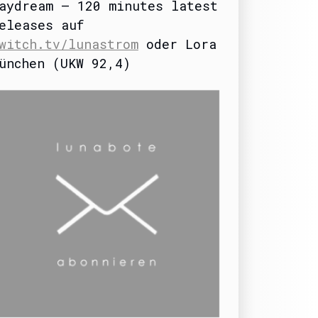
aydream – 120 minutes latest
eleases auf
witch.tv/lunastrom
oder Lora
ünchen (UKW 92,4)