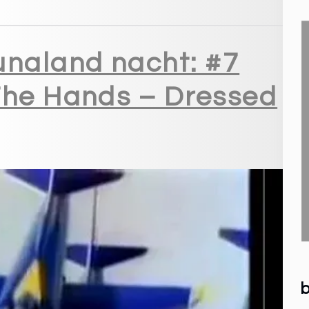
unaland nacht: #7
The Hands – Dressed
b