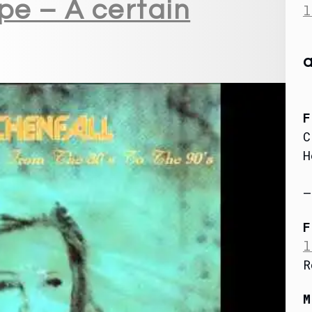
pe – A certain
l
a
F
C
H
–
F
l
R
M