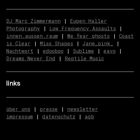
DJ Marc Zimmermann
|
Eugen Haller
Photography
|
Low Frequency Assaults
|
innen.aussen.raum
|
We fear ghosts
|
C
o
ast
is Clear
|
Miss Shapes
|
Jane_pink_
|
Nachtwort
|
edooboo
|
Sublime
|
eavo
|
Dreams Never End
|
Reptile Music
links
über uns
|
presse
|
newsletter
impressum
|
datenschutz
|
agb