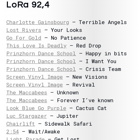
LoRa 92,4
Charlotte Gainsbourg
– Terrible Angels
Lost Rivers
– Your Looks
Go For Gold
– No Patience
This Love Is Deadly
– Red Drop
Prinzhorn Dance School
– Happy in bits
Prinzhorn Dance School
– I Want You
Prinzhorn Dance School
– Crisis Team
Screen Vinyl Image
– New Visions
Screen Vinyl Image
– Revival
The Maccabees
– Unknown
The Maccabees
– Forever I’ve known
Look Blue Go Purple
– Cactus Cat
Luc Stargazer
– Jupiter
Chairlift
– Sidewalk Safari
2:54
– Wait/Awake
Light Parade
– Get Lost