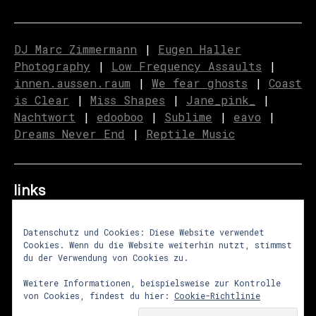
DJ Marc Zimmermann
|
Eugen Haller
Photography
|
Low Frequency Assaults
|
innen.aussen.raum
|
We fear ghosts
|
C
o
ast
is Clear
|
Miss Shapes
|
Jane_pink_
|
Nachtwort
|
edooboo
|
Sublime
|
eavo
|
Dreams Never End
|
Reptile Music
links
Datenschutz und Cookies: Diese Website verwendet
Cookies. Wenn du die Website weiterhin nutzt, stimmst
über uns
|
presse
|
newsletter
du der Verwendung von Cookies zu.
impressum
|
datenschutz
|
agb
Weitere Informationen, beispielsweise zur Kontrolle
von Cookies, findest du hier:
Cookie-Richtlinie