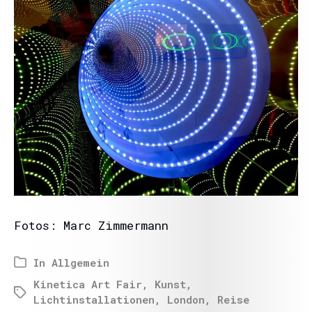
Fotos: Marc Zimmermann
In
Allgemein
Kinetica Art Fair
,
Kunst
,
Lichtinstallationen
,
London
,
Reise