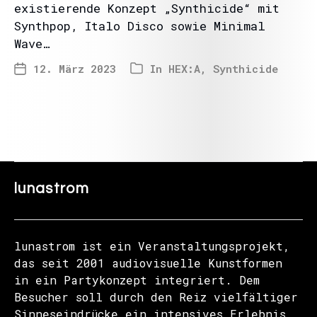
existierende Konzept „Synthicide“ mit
Synthpop, Italo Disco sowie Minimal
Wave…
12. März 2023
In
HEX:A
,
Synthicide
lunastrom
lunastrom ist ein Veranstaltungsprojekt,
das seit 2001 audiovisuelle Kunstformen
in ein Partykonzept integriert. Dem
Besucher soll durch den Reiz vielfältiger
Sinneseindrücke ein intensives Erlebnis