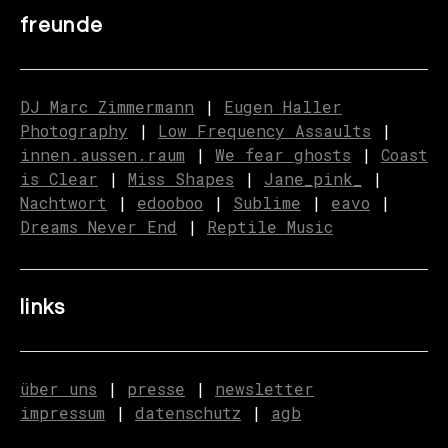
freunde
DJ Marc Zimmermann
|
Eugen Haller
Photography
|
Low Frequency Assaults
|
innen.aussen.raum
|
We fear ghosts
|
C
o
ast
is Clear
|
Miss Shapes
|
Jane_pink_
|
Nachtwort
|
edooboo
|
Sublime
|
eavo
|
Dreams Never End
|
Reptile Music
links
über uns
|
presse
|
newsletter
impressum
|
datenschutz
|
agb