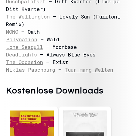
Duschpalatset
– Ditt Kvarter (Live på
Ditt Kvarter)
The Wellington
– Lovely Sun (Fuzztoni
Remix)
MONO
– Oath
Polynation
– Wald
Lone Seagull
– Moonbase
Deadlights
– Always Blue Eyes
The Occasion
– Exist
Niklas Paschburg
–
Tuur mang Welten
Kostenlose Downloads