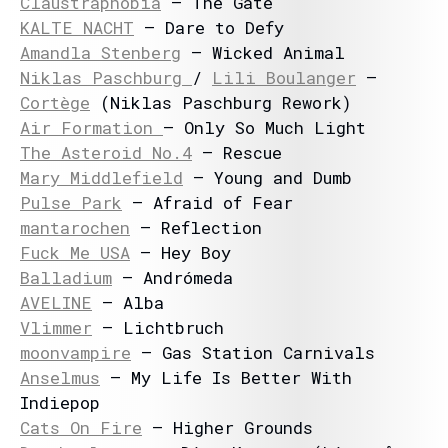
Claustraphobia
– The Gate
KALTE NACHT
– Dare to Defy
Amandla Stenberg
– Wicked Animal
Niklas Paschburg
/
Lili Boulanger
–
Cortège
(Niklas Paschburg Rework)
Air Formation
– Only So Much Light
The Asteroid No.4
– Rescue
Mary Middlefield
– Young and Dumb
Pulse Park
– Afraid of Fear
mantarochen
– Reflection
Fuck Me USA
– Hey Boy
Balladium
– Andrómeda
AVELINE
– Alba
Vlimmer
– Lichtbruch
moonvampire
– Gas Station Carnivals
Anselmus
– My Life Is Better With
Indiepop
Cats On Fire
– Higher Grounds