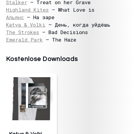
Stalker
– Treat on her Grave
Highland Kites
– What Love is
Альянс
– На заре
Katya & Volki
– День, когда уйдёшь
The Strokes
– Bad Decisions
Emerald Park
– The Haze
Kostenlose Downloads