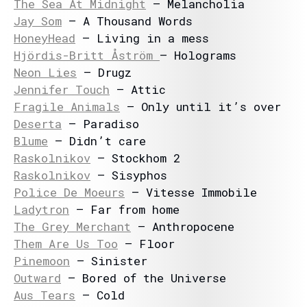
The Sea At Midnight
– Melancholia
Jay Som
– A Thousand Words
HoneyHead
– Living in a mess
Hjördis-Britt Åström
– Holograms
Neon Lies
– Drugz
Jennifer Touch
– Attic
Fragile Animals
– Only until it’s over
Deserta
– Paradiso
Blume
– Didn’t care
Raskolnikov
– Stockhom 2
Raskolnikov
– Sisyphos
Police De Moeurs
– Vitesse Immobile
Ladytron
– Far from home
The Grey Merchant
– Anthropocene
Them Are Us Too
– Floor
Pinemoon
– Sinister
Outward
– Bored of the Universe
Aus Tears
– Cold