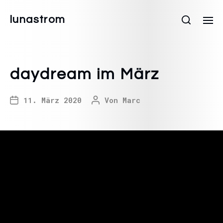
lunastrom
daydream im März
11. März 2020
Von
Marc