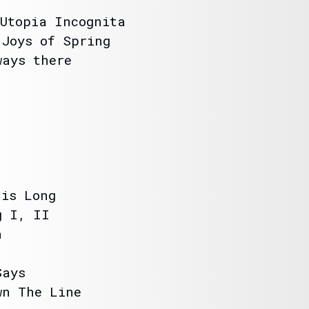
Utopia Incognita
Joys of Spring
ays there
is Long
 I, II
n
Says
n The Line