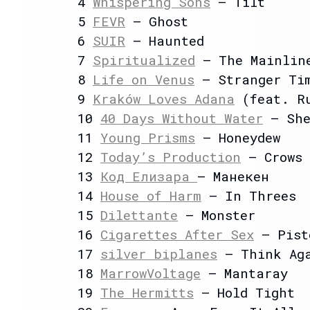
4
Whispering Sons
– Tilt
5
FEVR
– Ghost
6
SUIR
– Haunted
7
Spiritualized
– The Mainline
8
Life on Venus
– Stranger Ti
9
Kraków Loves Adana
(feat. Ru
10
40 Days Without Water
– She
11
Young Prisms
– Honeydew
12
Today’s Production
– Crows
13
Код Елизара
– Манекен
14
House of Harm
– In Threes
15
Dilettante
– Monster
16
Cigarettes After Sex
– Pist
17
silver biplanes
– Think Ag
18
MarrowVoltage
– Mantaray
19
The Hermitts
– Hold Tight