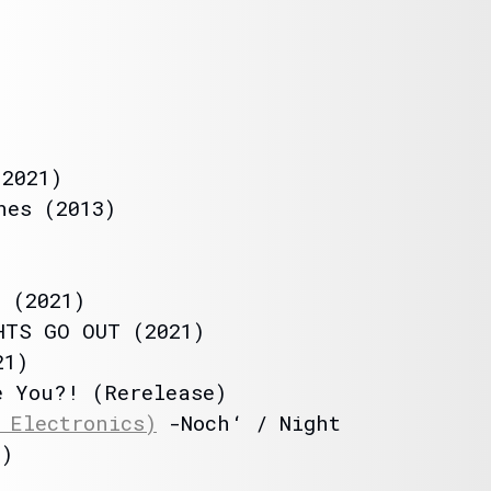
2021)
nes (2013)
)
 (2021)
TS GO OUT (2021)
21)
 You?! (Rerelease)
 Electronics)
-Noch‘ / Night
e)