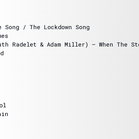
 Song / The Lockdown Song
mes
th Radelet & Adam Miller) – When The St
d
ol
ain