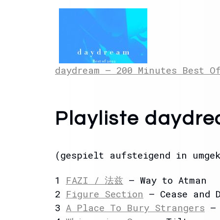
daydream – 200 Minutes Best O
Playliste daydre
(gespielt aufsteigend in umge
1
FAZI / 法兹
– Way to Atman
2
Figure Section
– Cease and D
3
A Place To Bury Strangers
– 