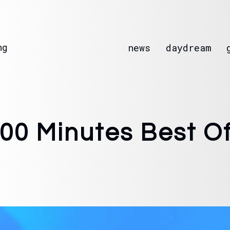
ng
news
daydream
00 Minutes Best O