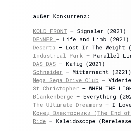
außer Konkurrenz:
KOLD FRONT
– Signaler (2021)
DENNER
– Life and Limb (2021)
Deserta
– Lost In The Weight (
Industrial Park
– Parallel Li
DAS DAS
– Käfig (2021)
Schneider
– Mitternacht (2021
Mega Sega Drive Club
– Videnie
St Christopher
– WHEN THE LIGH
Blankenberge
– Everything (20
The Ultimate Dreamers
– I Love
Конец Электроники (The End of
Ride
– Kaleidoscope (Rereleas