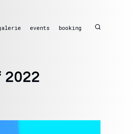
galerie
events
booking
f 2022