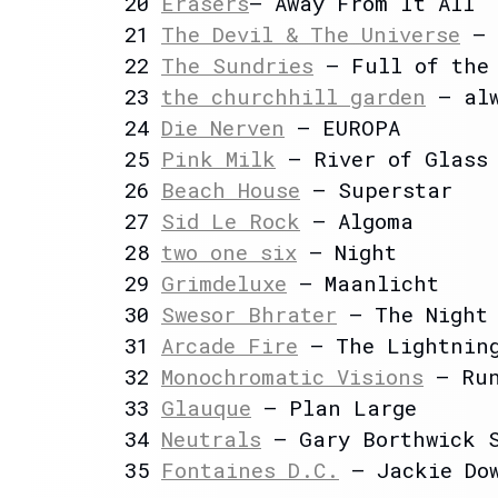
20
Erasers
– Away From It All
21
The Devil & The Universe
– 
22
The Sundries
– Full of the 
23
the churchhill garden
– alw
24
Die Nerven
– EUROPA
25
Pink Milk
– River of Glass
26
Beach House
– Superstar
27
Sid Le Rock
– Algoma
28
two one six
– Night
29
Grimdeluxe
– Maanlicht
30
Swesor Bhrater
– The Night 
31
Arcade Fire
– The Lightning
32
Monochromatic Visions
– Ru
33
Glauque
– Plan Large
34
Neutrals
– Gary Borthwick 
35
Fontaines D.C.
– Jackie Dow