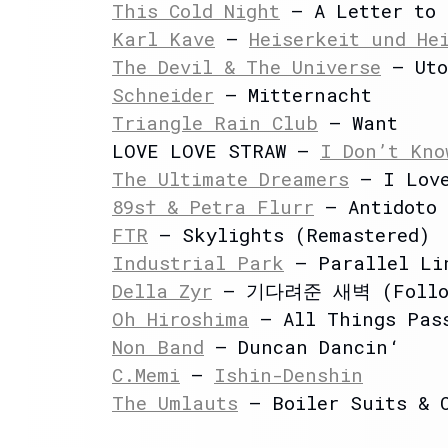
This Cold Night
– A Letter to 
Karl Kave
–
Heiserkeit und He
The Devil & The Universe
– Uto
Schneider
– Mitternacht
Triangle Rain Club
– Want
LOVE LOVE STRAW –
I Don’t Kno
The Ultimate Dreamers
– I Love
89s† & Petra Flurr
– Antidoto
FTR
– Skylights (Remastered)
Industrial Park
– Parallel Li
Della Zyr
– 기다려준 새벽 (Followin
Oh Hiroshima
– All Things Pas
Non Band
– Duncan Dancin‘
C.Memi
–
Ishin-Denshin
The Umlauts
– Boiler Suits & C