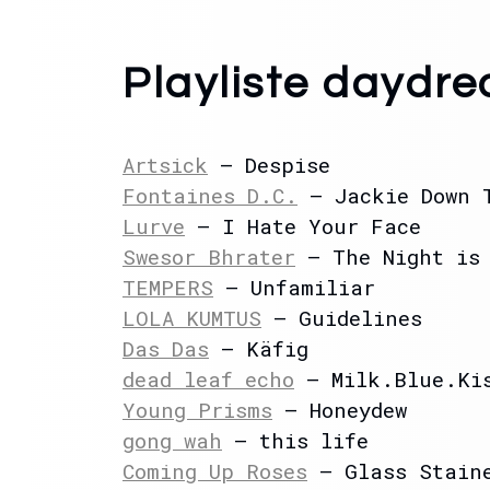
Playliste daydr
Artsick
– Despise
Fontaines D.C.
– Jackie Down 
Lurve
– I Hate Your Face
Swesor Bhrater
– The Night is
TEMPERS
– Unfamiliar
LOLA KUMTUS
– Guidelines
Das Das
– Käfig
dead leaf echo
– Milk.Blue.Kis
Young Prisms
– Honeydew
gong wah
– this life
Coming Up Roses
– Glass Staine