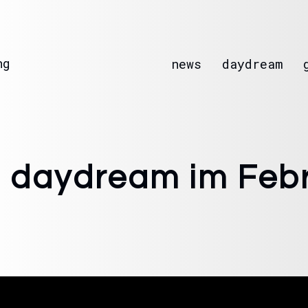
ng
news
daydream
– daydream im Feb