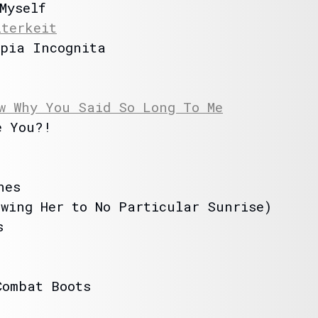
Myself
iterkeit
pia Incognita
w Why You Said So Long To Me
 You?!
nes
g Her to No Particular Sunrise)
s
ombat Boots