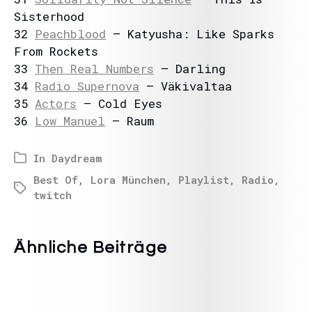
Sisterhood
32
Peachblood
– Katyusha: Like Sparks
From Rockets
33
Then Real Numbers
– Darling
34
Radio Supernova
– Väkivaltaa
35
Actors
– Cold Eyes
36
Low Manuel
– Raum
In
Daydream
Best Of
,
Lora München
,
Playlist
,
Radio
,
twitch
Ähnliche Beiträge