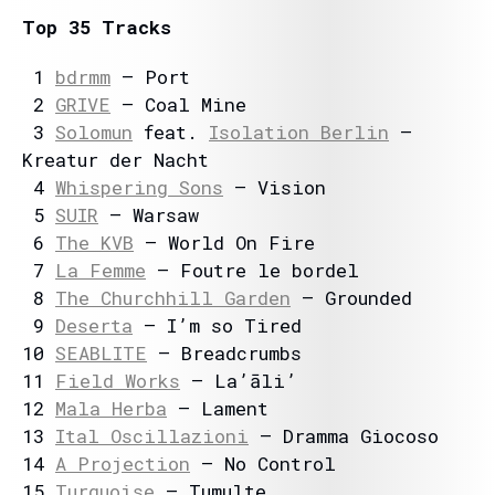
Top 35 Tracks
1
bdrmm
– Port
2
GRIVE
– Coal Mine
3
Solomun
feat.
Isolation Berlin
–
Kreatur der Nacht
4
Whispering Sons
– Vision
5
SUIR
– Warsaw
6
The KVB
– World On Fire
7
La Femme
– Foutre le bordel
8
The Churchhill Garden
– Grounded
9
Deserta
– I’m so Tired
10
SEABLITE
– Breadcrumbs
11
Field Works
– La’āli’
12
Mala Herba
– Lament
13
Ital Oscillazioni
– Dramma Giocoso
14
A Projection
– No Control
15
Turquoise
– Tumulte