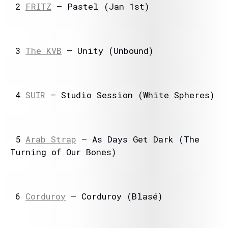
2
FRITZ
– Pastel (Jan 1st)
3
The KVB
– Unity (Unbound)
4
SUIR
– Studio Session (White Spheres)
5
Arab Strap
– As Days Get Dark (The
Turning of Our Bones)
6
Corduroy
– Corduroy (Blasé)