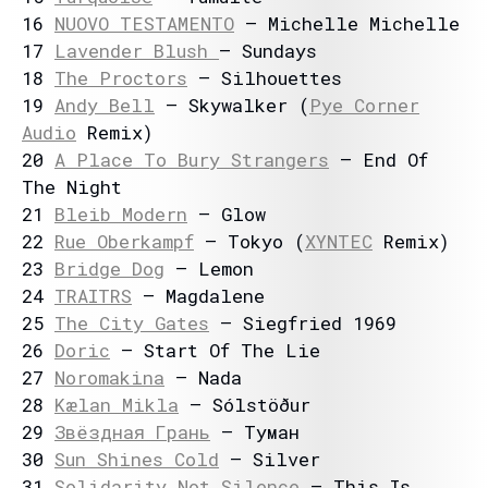
16
NUOVO TESTAMENTO
– Michelle Michelle
17
Lavender Blush
– Sundays
18
The Proctors
– Silhouettes
19
Andy Bell
– Skywalker (
Pye Corner
Audio
Remix)
20
A Place To Bury Strangers
– End Of
The Night
21
Bleib Modern
– Glow
22
Rue Oberkampf
– Tokyo (
XYNTEC
Remix)
23
Bridge Dog
– Lemon
24
TRAITRS
– Magdalene
25
The City Gates
– Siegfried 1969
26
Doric
– Start Of The Lie
27
Noromakina
– Nada
28
Kælan Mikla
– Sólstöður
29
Звёздная Грань
– Туман
30
Sun Shines Cold
– Silver
31
Solidarity Not Silence
– This Is