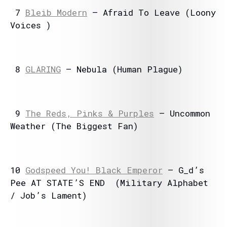
7
Bleib Modern
– Afraid To Leave (Loony
Voices )
8
GLARING
– Nebula (Human Plague)
9
The Reds, Pinks & Purples
– Uncommon
Weather (The Biggest Fan)
10
Godspeed You! Black Emperor
– G_d’s
Pee AT STATE’S END (Military Alphabet
/ Job’s Lament)