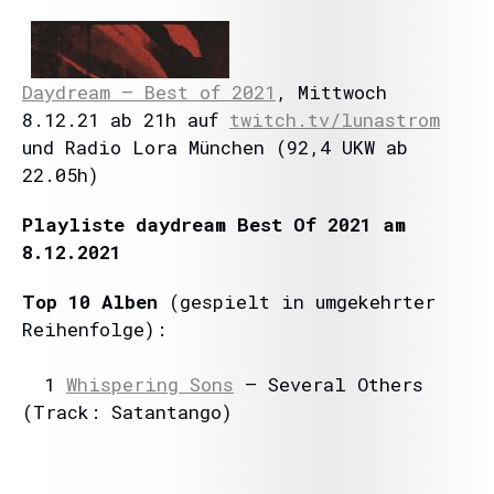
Daydream – Best of 2021
, Mittwoch
8.12.21 ab 21h auf
twitch.tv/lunastrom
und Radio Lora München (92,4 UKW ab
22.05h)
Playliste daydream Best Of 2021 am
8.12.2021
Top 10 Alben
(gespielt in umgekehrter
Reihenfolge):
1
Whispering Sons
– Several Others
(Track: Satantango)