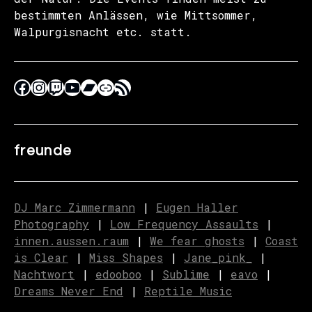
bestimmten Anlässen, wie Mittsommer,
Walpurgisnacht etc. statt.
freunde
DJ Marc Zimmermann
|
Eugen Haller
Photography
|
Low Frequency Assaults
|
innen.aussen.raum
|
We fear ghosts
|
C
o
ast
is Clear
|
Miss Shapes
|
Jane_pink_
|
Nachtwort
|
edooboo
|
Sublime
|
eavo
|
Dreams Never End
|
Reptile Music