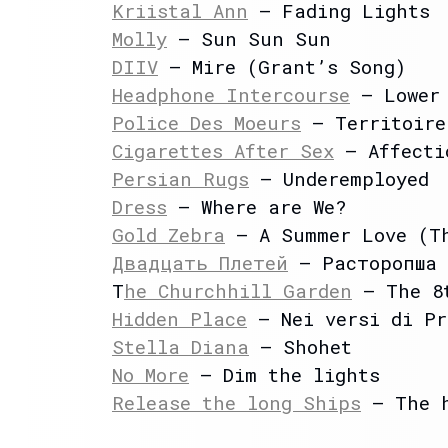
Kriistal Ann
– Fading Lights
Molly
– Sun Sun Sun
DIIV
– Mire (Grant’s Song)
Headphone Intercourse
– Lower
Police Des Moeurs
– Territoire
Cigarettes After Sex
– Affecti
Persian Rugs
– Underemployed
Dress
– Where are We?
Gold Zebra
– A Summer Love (T
Двадцать Плетей
– Расторопша
T
he Churchhill Garden
– The 8t
Hidden Place
– Nei versi di Pr
Stella Diana
– Shohet
No More
– Dim the lights
Release the long Ships
– The h