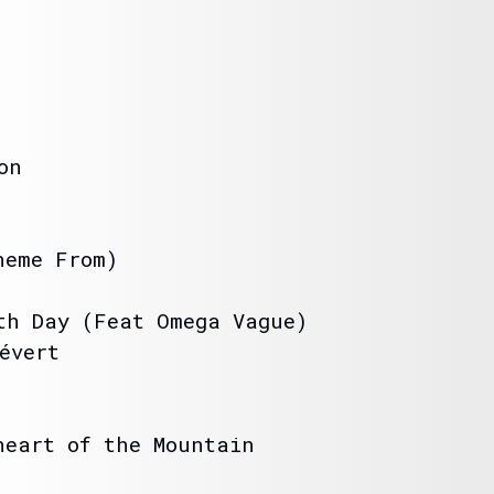
on
heme From)
h Day (Feat Omega Vague)
évert
eart of the Mountain