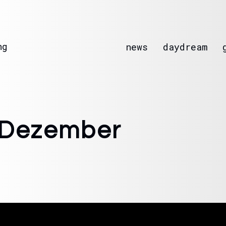
ng
news
daydream
 Dezember