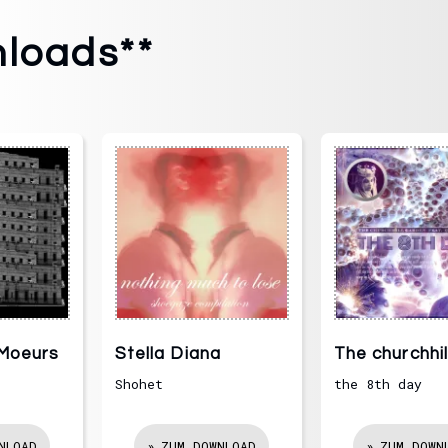
loads**
 Moeurs
Stella Diana
The churchhil
garden
Shohet
the 8th day
NLOAD
ZUM DOWNLOAD
ZUM DOWN