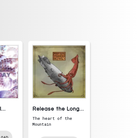
l
Release the Long
Ships
The heart of the
Mountain
LOAD