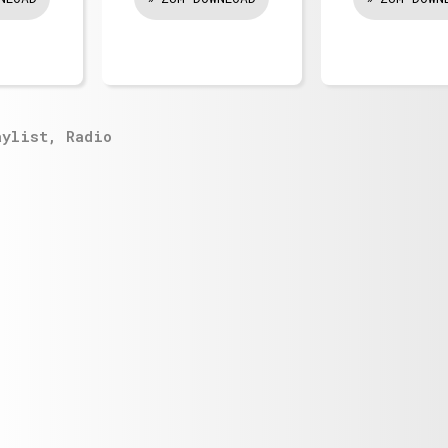
aylist
,
Radio