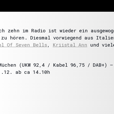
ch zehn im Radio ist wieder ein ausgewog
 zu hören. Diesmal vorwiegend aus Itali
l Of Seven Bells
,
Kriistal Ann
und viel
Müchen (UKW 92,4 / Kabel 96,75 / DAB+) –
1.12. ab ca 14.10h