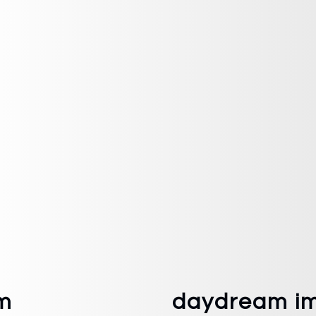
m
daydream i