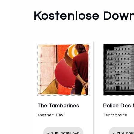
Kostenlose Down
The Tamborines
Police Des
Another Day
Territoire
ZUM DOWNLOAD
ZUM DOW