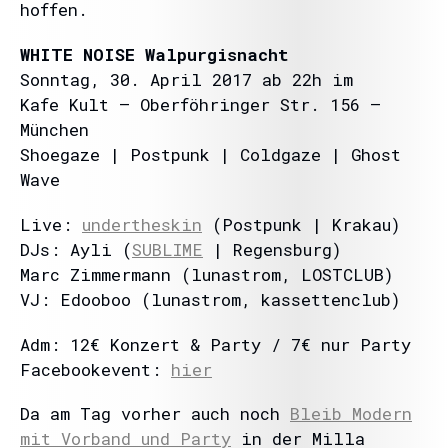
hoffen.
WHITE NOISE Walpurgisnacht
Sonntag, 30. April 2017 ab 22h im
Kafe Kult – Oberföhringer Str. 156 –
München
Shoegaze | Postpunk | Coldgaze | Ghost
Wave
Live:
undertheskin
(Postpunk | Krakau)
DJs: Ayli (
SUBLIME
| Regensburg)
Marc Zimmermann (lunastrom, LOSTCLUB)
VJ: Edooboo (lunastrom, kassettenclub)
Adm: 12€ Konzert & Party / 7€ nur Party
Facebookevent:
hier
Da am Tag vorher auch noch
Bleib Modern
mit Vorband und Party
in der Milla