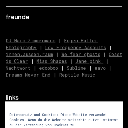
freunde
DJ Marc Zimmermann
|
Eugen Haller
Photography
|
Low Frequency Assaults
|
innen.aussen.raum
|
We fear ghosts
|
C
o
ast
is Clear
|
Miss Shapes
|
Jane_pink_
|
Nachtwort
|
edooboo
|
Sublime
|
eavo
|
Dreams Never End
|
Reptile Music
links
Datenschutz und Cookies: Diese Website verwendet
Cookies. Wenn du die Website weiterhin nutzt, stimmst
über uns
|
presse
|
newsletter
du der Verwendung von Cookies zu.
impressum
|
datenschutz
|
agb