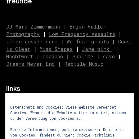
freunde
DJ Marc Zimmermann
|
Eugen Haller
Photography
|
Low Frequency Assaults
|
innen.aussen.raum
|
We fear ghosts
|
C
o
ast
is Clear
|
Miss Shapes
|
Jane_pink_
|
Nachtwort
|
edooboo
|
Sublime
|
eavo
|
Dreams Never End
|
Reptile Music
links
Datenschutz und Cookies: Diese Website verwendet
Cookies. Wenn du die Website weiterhin nutzt, stimmst
über uns
|
presse
|
newsletter
du der Verwendung von Cookies zu.
impressum
|
datenschutz
|
agb
Weitere Informationen, beispielsweise zur Kontrolle
von Cookies, findest du hier:
Cookie-Richtlinie