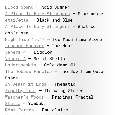
Blood Sound
– Acid Summer
A Place To Bury Strangers
– Supermaster
etti/etta
– Black and Blue
A Place To Bury Strangers
– What we
don’t see
High Tide 15:47
– Too Much Time Alone
Lebanon Hanover
– The Moor
Venera 4
– Eidôlon
Venera 4
– Metal Shells
Undertheskin
– Cold demo #1
The Hobbes Fanclub
– The Boy from Outer
Space
In Death it Ends
– Thematic
Empathy Test
– Throwing Stones
Watcher’s Woods
– Fraxinus Fractal
Statue
– Yambuku
Rémi Parson
– Eau claire