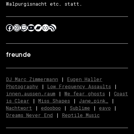
Walpurgisnacht etc. statt.
freunde
DJ Marc Zimmermann
|
Eugen Haller
Photography
|
Low Frequency Assaults
|
innen.aussen.raum
|
We fear ghosts
|
C
o
ast
is Clear
|
Miss Shapes
|
Jane_pink_
|
Nachtwort
|
edooboo
|
Sublime
|
eavo
|
Dreams Never End
|
Reptile Music