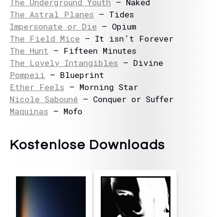
The Underground Youth
– Naked
The Astral Planes
– Tides
Impersonate or Die
– Opium
The Field Mice
– It isn’t Forever
The Hunt
– Fifteen Minutes
The Lovely Intangibles
– Divine
Pompeii
– Blueprint
Ether Feels
– Morning Star
Nicole Sabouné
– Conquer or Suffer
Maquinas
– Mofo
Kostenlose Downloads