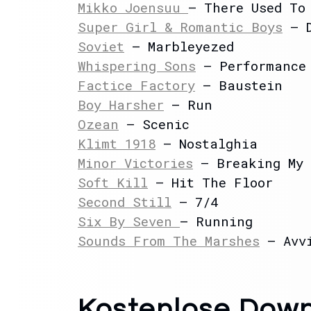
Mikko Joensuu
– There Used To
Super Girl & Romantic Boys
– D
Soviet
– Marbleyezed
Whispering Sons
– Performance 
Factice Factory
– Baustein
Boy Harsher
– Run
Ozean
– Scenic
Klimt 1918
– Nostalghia
Minor Victories
– Breaking My 
Soft Kill
– Hit The Floor
Second Still
– 7/4
Six By Seven
– Running
Sounds From The Marshes
– Avv
Kostenlose Dow