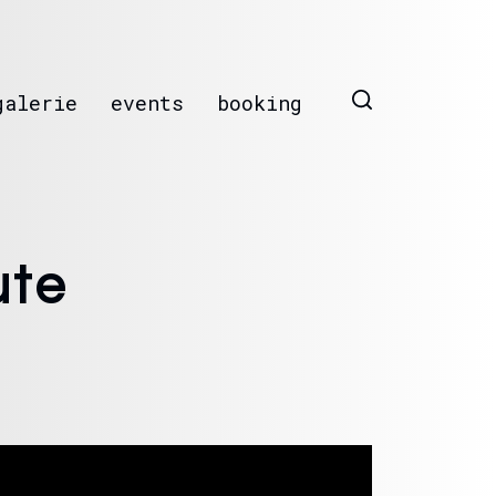
galerie
events
booking
ute