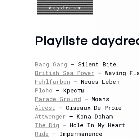
Playliste daydr
Bang Gang
– Silent Bite
British Sea Power
– Waving Fl
Fehlfarben
– Neues Leben
Ploho
– Кресты
Parade Ground
– Moans
Alcest
– Oiseaux De Proie
Attwenger
– Kana Daham
The Dig
– Hole In My Heart
Ride
– Impermanence