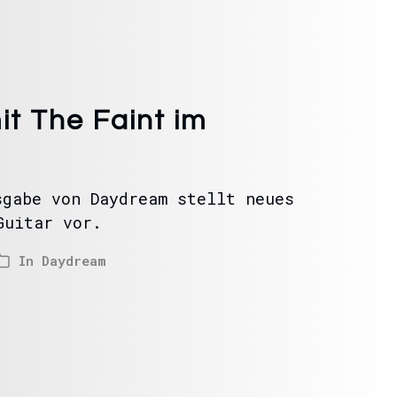
t The Faint im
sgabe von Daydream stellt neues
Guitar vor.
In
Daydream