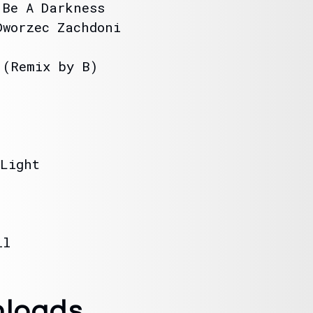
 Be A Darkness
worzec Zachdoni
(Remix by B)
Light
il
nloads