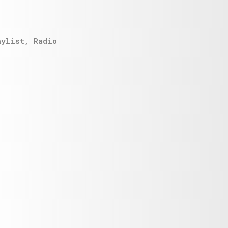
aylist
,
Radio