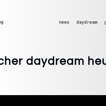
ng
news
daydream
icher daydream he