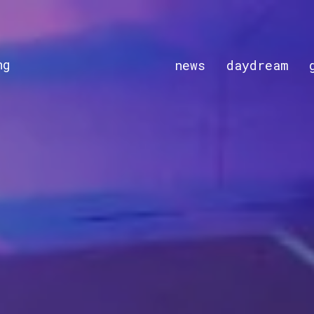
ng
news
daydream