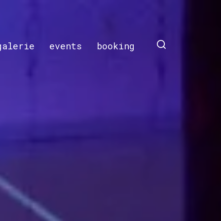
galerie
events
booking