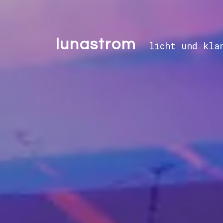
lunastrom
licht und kla