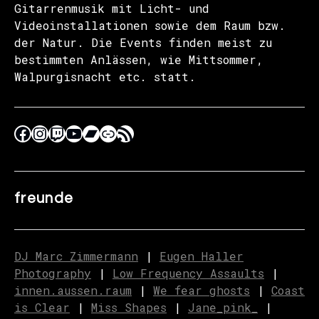
Gitarrenmusik mit Licht- und
Videoinstallationen sowie dem Raum bzw.
der Natur. Die Events finden meist zu
bestimmten Anlässen, wie Mittsommer,
Walpurgisnacht etc. statt.
freunde
DJ Marc Zimmermann
|
Eugen Haller
Photography
|
Low Frequency Assaults
|
innen.aussen.raum
|
We fear ghosts
|
C
o
ast
is Clear
|
Miss Shapes
|
Jane_pink_
|