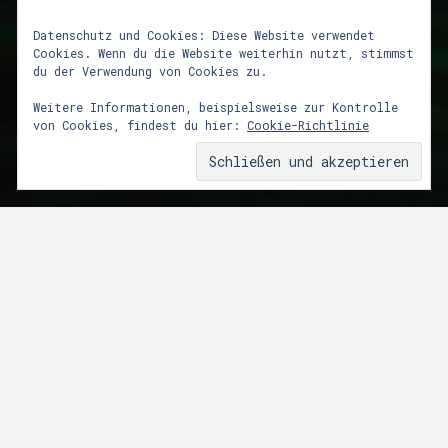
Datenschutz und Cookies: Diese Website verwendet
Cookies. Wenn du die Website weiterhin nutzt, stimmst
du der Verwendung von Cookies zu.
lunalicht in Finnland
Weitere Informationen, beispielsweise zur Kontrolle
von Cookies, findest du hier:
Cookie-Richtlinie
11. August 2011
Von
Marc
Wie beim alljährlichen Sommeraufenthalt
an den Finnischen Seen üblich waren auch
dieses Jahr wieder Kisten mit
Lichtequipment mit von der Partie.
Eigentlich eine nahezu unlösbare Aufgabe
mit den intensiven Lichtfarben der
tiefstehenden Sonne zu konkurrieren oder