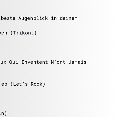
.
 beste Augenblick in deinem
ben (Trikont)
eux Qui Inventent N’ont Jamais
 ep (Let’s Rock)
in)