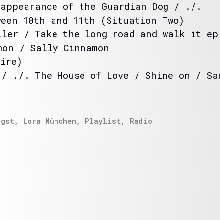
sappearance of the Guardian Dog / ./.
ween 10th and 11th (Situation Two)
ller / Take the long road and walk it ep
mon / Sally Cinnamon
Sire)
 / ./. The House of Love / Shine on / Sa
ngst
,
Lora München
,
Playlist
,
Radio