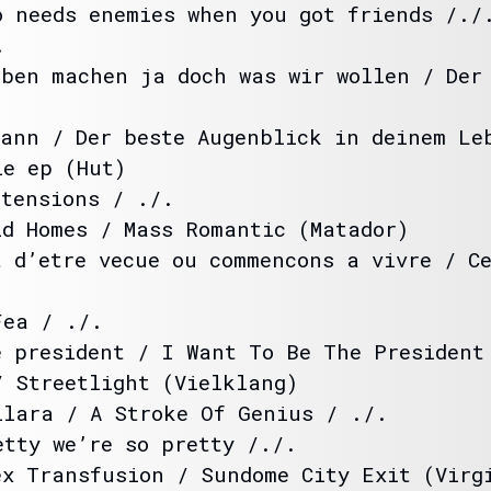
o needs enemies when you got friends /./
.
oben machen ja doch was wir wollen / Der
Mann / Der beste Augenblick in deinem Le
le ep (Hut)
ntensions / ./.
ld Homes / Mass Romantic (Matador)
t d’etre vecue ou commencons a vivre / C
Fea / ./.
e president / I Want To Be The President
/ Streetlight (Vielklang)
ilara / A Stroke Of Genius / ./.
etty we’re so pretty /./.
ex Transfusion / Sundome City Exit (Virg