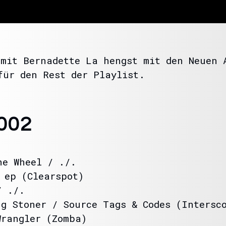
 mit Bernadette La hengst mit den Neuen 
für den Rest der Playlist.
2002
he Wheel / ./.
 ep (Clearspot)
/ ./.
ng Stoner / Source Tags & Codes (Intersc
Wrangler (Zomba)