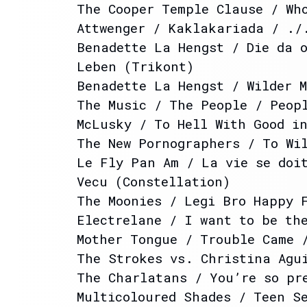
The Cooper Temple Clause / Wh
Attwenger / Kaklakariada / ./
Benadette La Hengst / Die da 
Leben (Trikont)
Benadette La Hengst / Wilder 
The Music / The People / Peop
McLusky / To Hell With Good i
The New Pornographers / To Wi
Le Fly Pan Am / La vie se doi
Vecu (Constellation)
The Moonies / Legi Bro Happy 
Electrelane / I want to be th
Mother Tongue / Trouble Came 
The Strokes vs. Christina Agu
The Charlatans / You’re so pr
Multicoloured Shades / Teen S