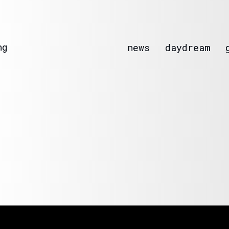
ng
news
daydream