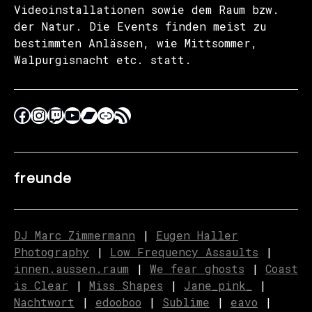
Videoinstallationen sowie dem Raum bzw.
der Natur. Die Events finden meist zu
bestimmten Anlässen, wie Mittsommer,
Walpurgisnacht etc. statt.
freunde
DJ Marc Zimmermann
|
Eugen Haller
Photography
|
Low Frequency Assaults
|
innen.aussen.raum
|
We fear ghosts
|
C
o
ast
is Clear
|
Miss Shapes
|
Jane_pink_
|
Nachtwort
|
edooboo
|
Sublime
|
eavo
|