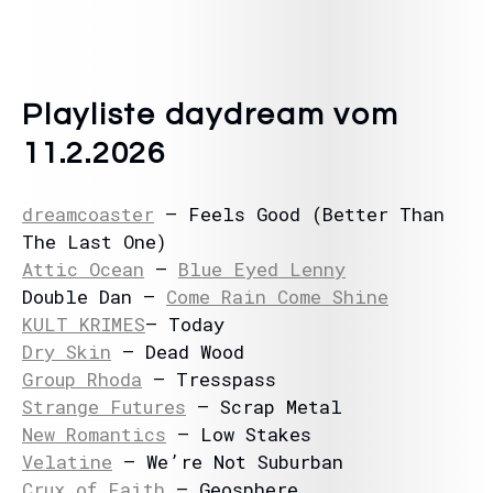
Playliste daydream vom
11.2.2026
dreamcoaster
– Feels Good (Better Than
The Last One)
Attic Ocean
–
Blue Eyed Lenny
Double Dan –
Come Rain Come Shine
KULT KRIMES
– Today
Dry Skin
– Dead Wood
Group Rhoda
– Tresspass
Strange Futures
– Scrap Metal
New Romantics
– Low Stakes
Velatine
– We’re Not Suburban
Crux of Faith
– Geosphere