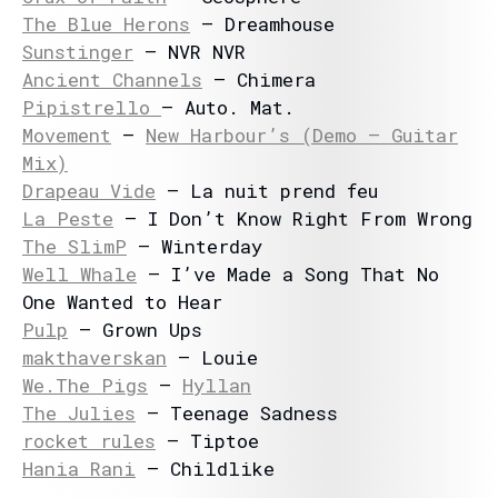
The Blue Herons
– Dreamhouse
Sunstinger
– NVR NVR
Ancient Channels
– Chimera
Pipistrello
– Auto. Mat.
Movement
–
New Harbour’s (Demo – Guitar
Mix)
Drapeau Vide
– La nuit prend feu
La Peste
– I Don’t Know Right From Wrong
The SlimP
– Winterday
Well Whale
– I’ve Made a Song That No
One Wanted to Hear
Pulp
– Grown Ups
makthaverskan
– Louie
We.The Pigs
–
Hyllan
The Julies
– Teenage Sadness
rocket rules
– Tiptoe
Hania Rani
– Childlike