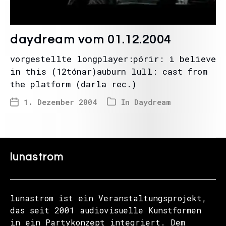
daydream vom 01.12.2004
vorgestellte longplayer:pórir: i believe
in this (12tónar)auburn lull: cast from
the platform (darla rec.)
1. Dezember 2004
In
Daydream
lunastrom
lunastrom ist ein Veranstaltungsprojekt,
das seit 2001 audiovisuelle Kunstformen
in ein Partykonzept integriert. Dem