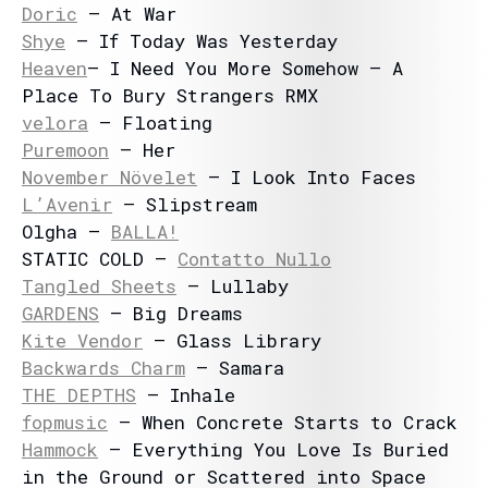
Doric
– At War
Shye
– If Today Was Yesterday
Heaven
– I Need You More Somehow – A
Place To Bury Strangers RMX
velora
– Floating
Puremoon
– Her
November Növelet
– I Look Into Faces
L’Avenir
– Slipstream
Olgha –
BALLA!
STATIC COLD –
Contatto Nullo
Tangled Sheets
– Lullaby
GARDENS
– Big Dreams
Kite Vendor
– Glass Library
Backwards Charm
– Samara
THE DEPTHS
– Inhale
fopmusic
– When Concrete Starts to Crack
Hammock
– Everything You Love Is Buried
in the Ground or Scattered into Space