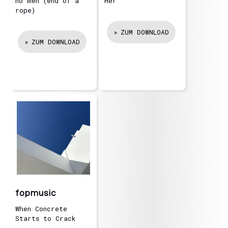
no men (end of a
Her
rope)
ZUM DOWNLOAD
ZUM DOWNLOAD
fopmusic
When Concrete
Starts to Crack