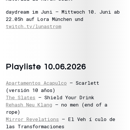
daydream im Juni – Mittwoch 10. Juni ab
22.05h auf Lora München und
twitch.tv/lunastrom
Playliste 10.06.2026
Apartamentos Acapulco
– Scarlett
(versión 10 años)
The Slates
– Shield Your Drink
Rehash Neu Klang
– no men (end of a
rope)
Mirror Revelations
– El Veh í culo de
las Transformaciones