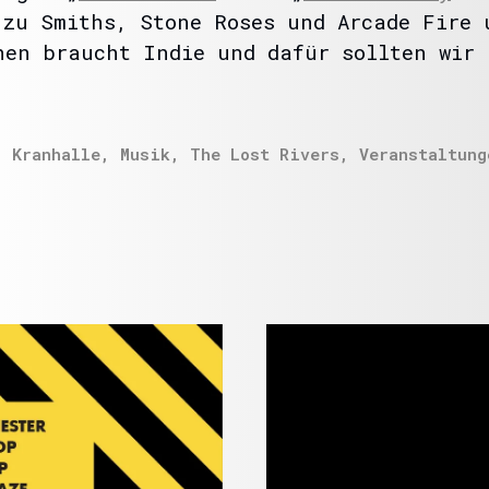
 zu Smiths, Stone Roses und Arcade Fire 
hen braucht Indie und dafür sollten wir 
,
Kranhalle
,
Musik
,
The Lost Rivers
,
Veranstaltung