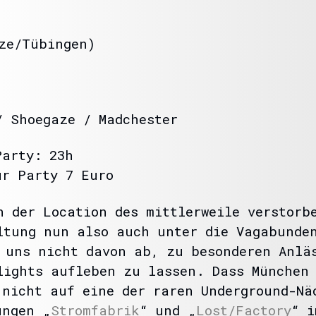
ze/Tübingen)
/ Shoegaze / Madchester
Party: 23h
ur Party 7 Euro
n der Location des mittlerweile verstorb
ltung nun also auch unter die Vagabunde
 uns nicht davon ab, zu besonderen Anlä
lights aufleben zu lassen. Dass München 
 nicht auf eine der raren Underground-Nä
ungen „
Stromfabrik
“ und „
Lost/Factory
“ i