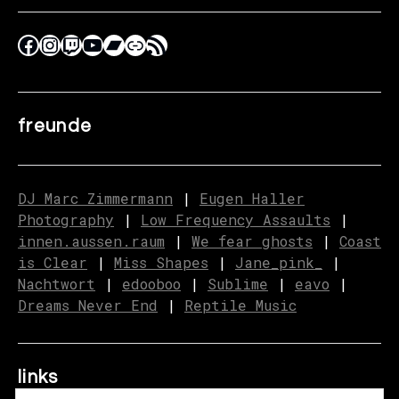
freunde
DJ Marc Zimmermann
|
Eugen Haller
Photography
|
Low Frequency Assaults
|
innen.aussen.raum
|
We fear ghosts
|
C
o
ast
is Clear
|
Miss Shapes
|
Jane_pink_
|
Nachtwort
|
edooboo
|
Sublime
|
eavo
|
Dreams Never End
|
Reptile Music
links