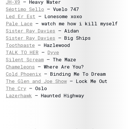
JH-X9
– Heavy Water
Séptimo Sello
– Vuelo 747
Led Er Est
– Lonesome xoxo
Pale Lace
– watch me how i kill myself
Sister Ray Davies
– Aidan
Sister Ray Davies
– Big Ships
Toothpaste
– Hazlewood
TALK TO HER
–
Dyve
Silent Scream
– The Maze
Chameleons
– Where Are You?
Cold Phoenix
– Binding Me To Dream
The Glen and Joe Show
– Lock Me Out
The Cry
– Oslo
Lazerhawk
– Haunted Highway