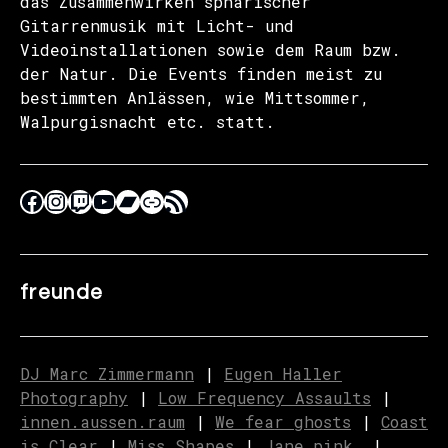
das Zusammenwirken sphärischer
Gitarrenmusik mit Licht- und
Videoinstallationen sowie dem Raum bzw.
der Natur. Die Events finden meist zu
bestimmten Anlässen, wie Mittsommer,
Walpurgisnacht etc. statt.
freunde
DJ Marc Zimmermann
|
Eugen Haller
Photography
|
Low Frequency Assaults
|
innen.aussen.raum
|
We fear ghosts
|
C
o
ast
is Clear
|
Miss Shapes
|
Jane_pink_
|