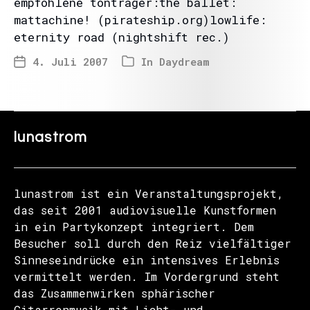
empfohlene tonträger:the ballet:
mattachine! (pirateship.org)lowlife:
eternity road (nightshift rec.)
4. Juli 2007
In
Daydream
lunastrom
lunastrom ist ein Veranstaltungsprojekt,
das seit 2001 audiovisuelle Kunstformen
in ein Partykonzept integriert. Dem
Besucher soll durch den Reiz vielfältiger
Sinneseindrücke ein intensives Erlebnis
vermittelt werden. Im Vordergrund steht
das Zusammenwirken sphärischer
Gitarrenmusik mit Licht- und