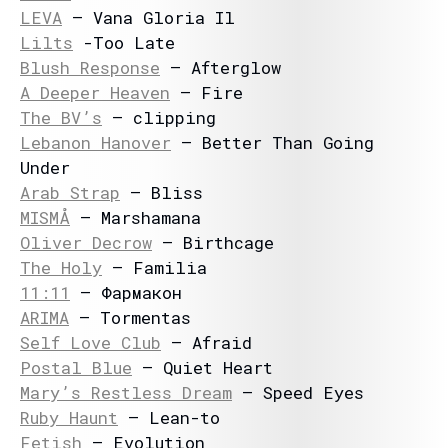
LEVA
– Vana Gloria Il
Lilts
-Too Late
Blush Response
– Afterglow
A Deeper Heaven
– Fire
The BV’s
– clipping
Lebanon Hanover
– Better Than Going
Under
Arab Strap
– Bliss
MISMÅ
– Marshamana
Oliver Decrow
– Birthcage
The Holy
– Familia
11:11
– Фармакон
ARIMA
– Tormentas
Self Love Club
– Afraid
Postal Blue
– Quiet Heart
Mary’s Restless Dream
– Speed Eyes
Ruby Haunt
– Lean-to
Fetish
– Evolution