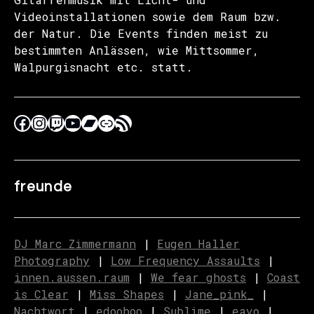
Videoinstallationen sowie dem Raum bzw.
der Natur. Die Events finden meist zu
bestimmten Anlässen, wie Mittsommer,
Walpurgisnacht etc. statt.
freunde
DJ Marc Zimmermann
|
Eugen Haller
Photography
|
Low Frequency Assaults
|
innen.aussen.raum
|
We fear ghosts
|
C
o
ast
is Clear
|
Miss Shapes
|
Jane_pink_
|
Nachtwort
|
edooboo
|
Sublime
|
eavo
|