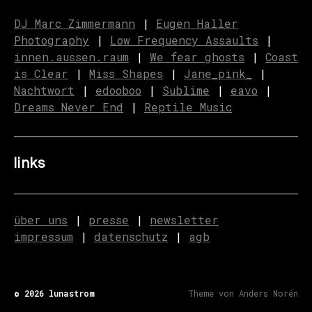
DJ Marc Zimmermann
|
Eugen Haller
Photography
|
Low Frequency Assaults
|
innen.aussen.raum
|
We fear ghosts
|
C
o
ast
is Clear
|
Miss Shapes
|
Jane_pink_
|
Nachtwort
|
edooboo
|
Sublime
|
eavo
|
Dreams Never End
|
Reptile Music
links
über uns
|
presse
|
newsletter
impressum
|
datenschutz
|
agb
© 2026
lunastrom
Theme von
Anders Norén