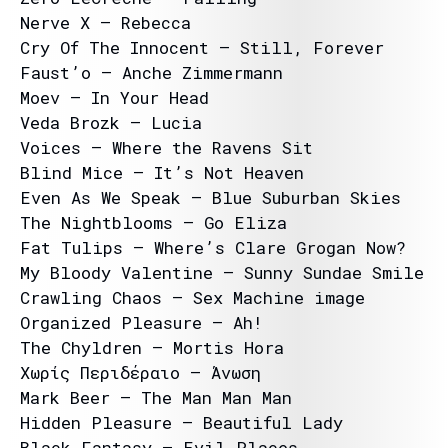
Nerve X – Rebecca
Cry Of The Innocent – Still, Forever
Faust’o – Anche Zimmermann
Moev – In Your Head
Veda Brozk – Lucia
Voices – Where the Ravens Sit
Blind Mice – It’s Not Heaven
Even As We Speak – Blue Suburban Skies
The Nightblooms – Go Eliza
Fat Tulips – Where’s Clare Grogan Now?
My Bloody Valentine – Sunny Sundae Smile
Crawling Chaos – Sex Machine image
Organized Pleasure – Ah!
The Chyldren – Mortis Hora
Χωρίς Περιδέραιο – Άνωση
Mark Beer – The Man Man Man
Hidden Pleasure – Beautiful Lady
Black Fantasy – Evil Places