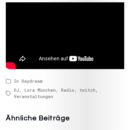
In
Daydream
DJ
,
Lora München
,
Radio
,
twitch
,
Veranstaltungen
Ähnliche Beiträge