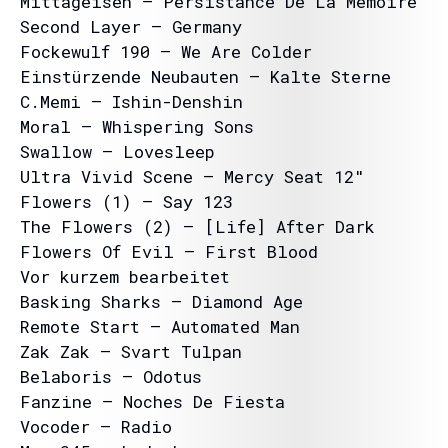
Mittageisen – Persistance De La Mémoire
Second Layer – Germany
Fockewulf 190 – We Are Colder
Einstürzende Neubauten – Kalte Sterne
C.Memi – Ishin-Denshin
Moral – Whispering Sons
Swallow – Lovesleep
Ultra Vivid Scene – Mercy Seat 12″
Flowers (1) – Say 123
The Flowers (2) – [Life] After Dark
Flowers Of Evil – First Blood
Vor kurzem bearbeitet
Basking Sharks – Diamond Age
Remote Start – Automated Man
Zak Zak – Svart Tulpan
Belaboris – Odotus
Fanzine – Noches De Fiesta
Vocoder – Radio