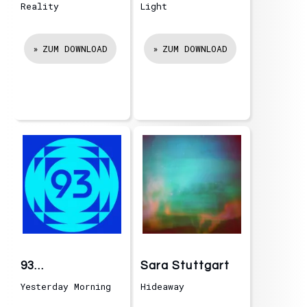
Garden
Garden
Reality
Light
ZUM DOWNLOAD
ZUM DOWNLOAD
93
Sara Stuttgart
millionmilesfromt
Yesterday Morning
Hideaway
hesun