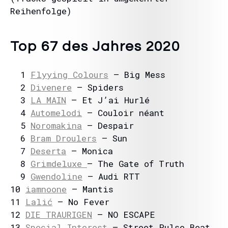
Reihenfolge)
Top 67 des Jahres 2020
1
Flyying Colours
– Big Mess
2
Divenere
– Spiders
3
LA MAIN
– Et J’ai Hurlé
4
Automelodi
– Couloir néant
5
Noromakina
– Despair
6
Bram Droulers
– Sun
7
Deserta
– Monica
8
Grimdeluxe
– The Gate of Truth
9
Gwendoline
– Audi RTT
10
iamnoone
– Mantis
11
Lalić
– No Fever
12
DIE TRAURIGEN
– NO ESCAPE
13
Special Interest
– Street Pulse Beat