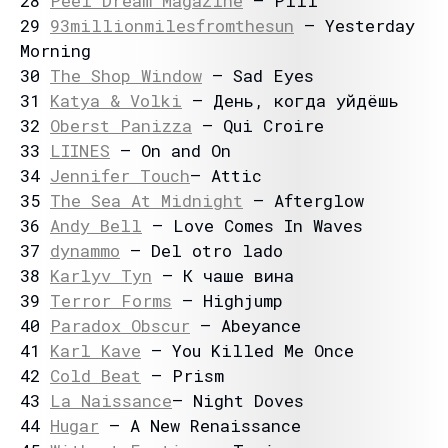
28
Peel Dream Magazine
– Pill
29
93millionmilesfromthesun
– Yesterday
Morning
30
The Shop Window
– Sad Eyes
31
Katya & Volki
– День, когда уйдёшь
32
Oberst Panizza
– Qui Croire
33
LIINES
– On and On
34
Jennifer Touch
– Attic
35
The Sea At Midnight
– Afterglow
36
Andy Bell
– Love Comes In Waves
37
dynammo
– Del otro lado
38
Karlyv Tyn
– К чаше вина
39
Terror Forms
– Highjump
40
Paradox Obscur
– Abeyance
41
Karl Kave
– You Killed Me Once
42
Cold Beat
– Prism
43
La Naissance
– Night Doves
44
Hugar
– A New Renaissance