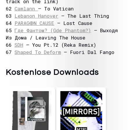
track on the link)
62
Camlann
– To Vatican
63
Lebanon Hanover
– The Last Thing
64
PARAGⴲN CAUSE
– Lost Cause
65
Где Фантом? (Gde Phantom?)
– Выходя
Из Дома / Leaving The House
66
SDH
– You Pt.12 (Reka Remix)
67
Shaped To Deform
– Fuori Dal Fango
Kostenlose Downloads