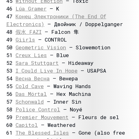
45
Without Emotion
– Toxic
46
Lúa Gramer
– K
47
Конец Электроники (The End Of
Electronics)
– Двойник / Doppelganger
48
假⽔ FAZI
– Falcon 隼
49
Giirls
– CONTROL
50
Geometric Vision
– Slowemotion
51
Creux Lies
– Blue
52
Sara Stuttgart
– Hideaway
53
I Could Live In Hope
– USAPSA
54
Весна Весна
– Венера
55
Cold Cave
– Waving Hands
56
Das Mörtal
– Hex Machina
57
Schonwald
– Inner Sin
58
Police Control
– Noyé
59
Premier Mouvement
– Fleurs de sel
60
Capitol
– Weathered
61
The Blessed Isles
– Gone (also free