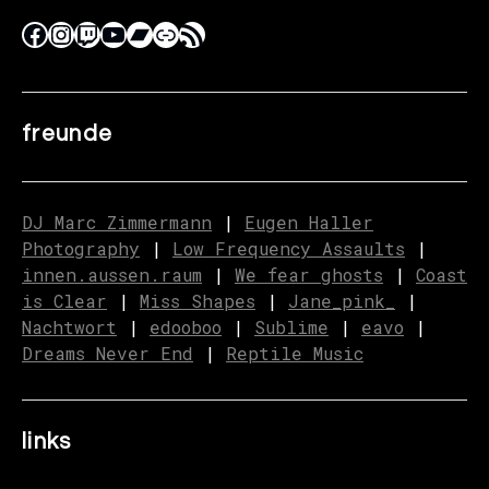
freunde
DJ Marc Zimmermann
|
Eugen Haller
Photography
|
Low Frequency Assaults
|
innen.aussen.raum
|
We fear ghosts
|
C
o
ast
is Clear
|
Miss Shapes
|
Jane_pink_
|
Nachtwort
|
edooboo
|
Sublime
|
eavo
|
Dreams Never End
|
Reptile Music
links