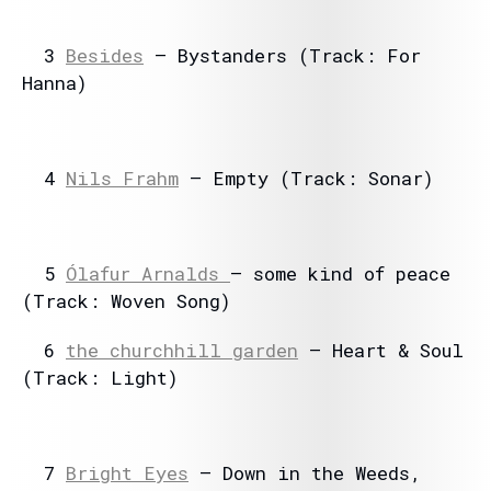
3
Besides
– Bystanders (Track: For
Hanna)
4
Nils Frahm
– Empty (Track: Sonar)
5
Ólafur Arnalds
– some kind of peace
(Track: Woven Song)
6
the churchhill garden
– Heart & Soul
(Track: Light)
7
Bright Eyes
– Down in the Weeds,