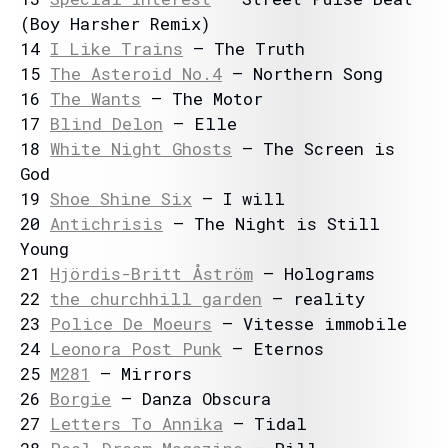
(Boy Harsher Remix)
14
I Like Trains
– The Truth
15
The Asteroid No.4
– Northern Song
16
The Wants
– The Motor
17
Blind Delon
– Elle
18
White Night Ghosts
– The Screen is
God
19
Shoe Shine Six
– I will
20
Antichrisis
– The Night is Still
Young
21
Hjördis-Britt Åström
– Holograms
22
the churchhill garden
– reality
23
Police De Moeurs
– Vitesse immobile
24
Leonora Post Punk
– Eternos
25
M281
– Mirrors
26
Borgie
– Danza Obscura
27
Letters To Annika
– Tidal