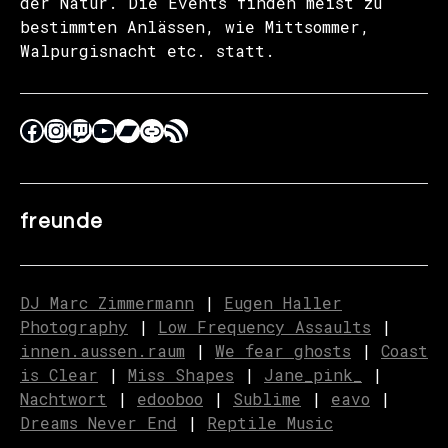
der Natur. Die Events finden meist zu
bestimmten Anlässen, wie Mittsommer,
Walpurgisnacht etc. statt.
freunde
DJ Marc Zimmermann
|
Eugen Haller
Photography
|
Low Frequency Assaults
|
innen.aussen.raum
|
We fear ghosts
|
C
o
ast
is Clear
|
Miss Shapes
|
Jane_pink_
|
Nachtwort
|
edooboo
|
Sublime
|
eavo
|
Dreams Never End
|
Reptile Music