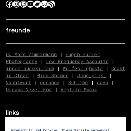
freunde
DJ Marc Zimmermann
|
Eugen Haller
Photography
|
Low Frequency Assaults
|
innen.aussen.raum
|
We fear ghosts
|
C
o
ast
is Clear
|
Miss Shapes
|
Jane_pink_
|
Nachtwort
|
edooboo
|
Sublime
|
eavo
|
Dreams Never End
|
Reptile Music
links
Datenschutz und Cookies: Diese Website verwendet