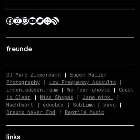
freunde
DJ Marc Zimmermann
|
Eugen Haller
Photography
|
Low Frequency Assaults
|
innen.aussen.raum
|
We fear ghosts
|
C
o
ast
is Clear
|
Miss Shapes
|
Jane_pink_
|
Nachtwort
|
edooboo
|
Sublime
|
eavo
|
Dreams Never End
|
Reptile Music
links