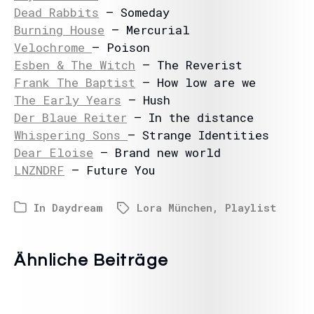
Dead Rabbits
– Someday
Burning House
– Mercurial
Velochrome
– Poison
Esben & The Witch
– The Reverist
Frank The Baptist
– How low are we
The Early Years
– Hush
Der Blaue Reiter
– In the distance
Whispering Sons
– Strange Identities
Dear Eloise
– Brand new world
LNZNDRF
– Future You
In
Daydream
Lora München
,
Playlist
Ähnliche Beiträge