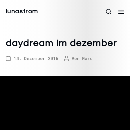
lunastrom
daydream im dezember
14. Dezember 2016
Von
Marc