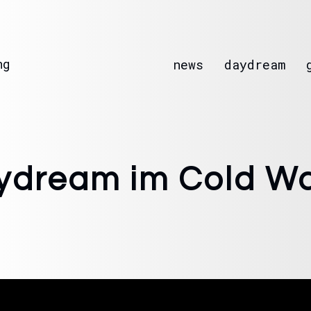
ng
news
daydream
dream im Cold Wa