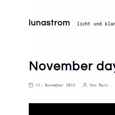
lunastrom
licht und kla
November day
11. November 2015
Von
Marc