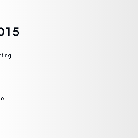
2015
ring
lo