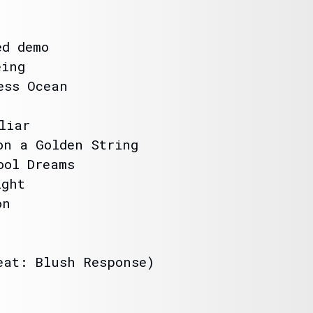
d demo
eing
ess Ocean
liar
n a Golden String
ool Dreams
ght
on
at: Blush Response)