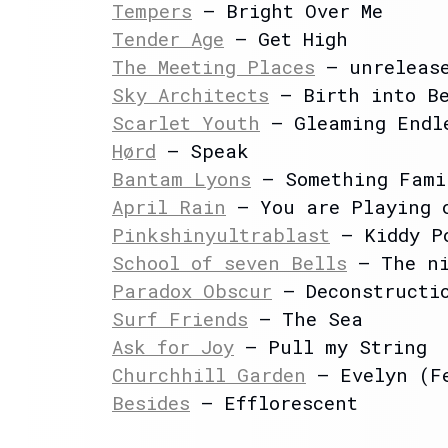
Tempers
– Bright Over Me
Tender Age
– Get High
The Meeting Places
– unrelease
Sky Architects
– Birth into B
Scarlet Youth
– Gleaming Endl
Hørd
– Speak
Bantam Lyons
– Something Fami
April Rain
– You are Playing o
Pinkshinyultrablast
– Kiddy P
School of seven Bells
– The ni
Paradox Obscur
– Deconstructi
Surf Friends
– The Sea
Ask for Joy
– Pull my String
Churchhill Garden
– Evelyn (Fe
Besides
– Efflorescent