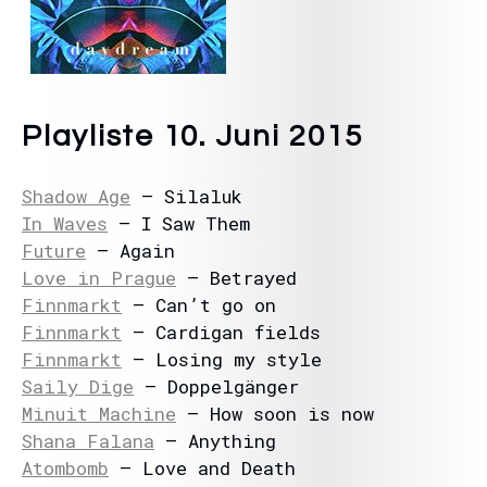
Playliste 10. Juni 2015
Shadow Age
– Silaluk
In Waves
– I Saw Them
Future
– Again
Love in Prague
– Betrayed
Finnmarkt
– Can’t go on
Finnmarkt
– Cardigan fields
Finnmarkt
– Losing my style
Saily Dige
– Doppelgänger
Minuit Machine
– How soon is now
Shana Falana
– Anything
Atombomb
– Love and Death