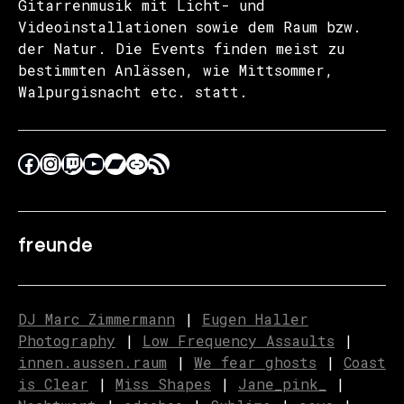
Gitarrenmusik mit Licht- und
Videoinstallationen sowie dem Raum bzw.
der Natur. Die Events finden meist zu
bestimmten Anlässen, wie Mittsommer,
Walpurgisnacht etc. statt.
freunde
DJ Marc Zimmermann
|
Eugen Haller
Photography
|
Low Frequency Assaults
|
innen.aussen.raum
|
We fear ghosts
|
C
o
ast
is Clear
|
Miss Shapes
|
Jane_pink_
|