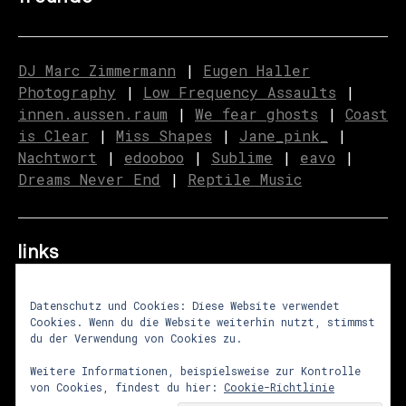
DJ Marc Zimmermann
|
Eugen Haller
Photography
|
Low Frequency Assaults
|
innen.aussen.raum
|
We fear ghosts
|
C
o
ast
is Clear
|
Miss Shapes
|
Jane_pink_
|
Nachtwort
|
edooboo
|
Sublime
|
eavo
|
Dreams Never End
|
Reptile Music
links
Datenschutz und Cookies: Diese Website verwendet
Cookies. Wenn du die Website weiterhin nutzt, stimmst
über uns
|
presse
|
newsletter
du der Verwendung von Cookies zu.
impressum
|
datenschutz
|
agb
Weitere Informationen, beispielsweise zur Kontrolle
von Cookies, findest du hier:
Cookie-Richtlinie