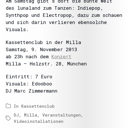
Am Samstag gibt’s dort die bunte Welt
des lunaland zum Tanzen: Indiepop,
Synthpop und Electropop, dazu zum schauen
und sich darin verlieren ebensolche
Visuals.
Kassettenclub in der Milla
Samstag, 9. November 2013
ab 23h nach dem
Konzert
Milla – Holzstr. 28, München
Eintritt: 7 Euro
Visuals: Edooboo
DJ Marc Zimmermann
In
Kassettenclub
DJ
,
Milla
,
Veranstaltungen
,
Videoinstallationen