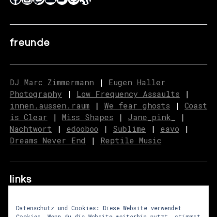
freunde
DJ Marc Zimmermann
|
Eugen Haller
Photography
|
Low Frequency Assaults
|
innen.aussen.raum
|
We fear ghosts
|
C
o
ast
is Clear
|
Miss Shapes
|
Jane_pink_
|
Nachtwort
|
edooboo
|
Sublime
|
eavo
|
Dreams Never End
|
Reptile Music
links
Datenschutz und Cookies: Diese Website verwendet
Cookies. Wenn du die Website weiterhin nutzt, stimmst