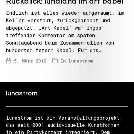
Rückblick: lunaland im art babel
Endlich ist alles wieder aufgeräumt, im
Keller verstaut, zurückgebracht und
abgeputzt. „Art Kabel“ war Ingos
treffender Kommentar am späten
Sonntagabend beim Zusammenrollen von
hunderten Metern Kabel. Für uns…
5. März 2012
In
lunastrom
lunastrom
lunastrom ist ein Veranstaltungsprojekt,
das seit 2001 audiovisuelle Kunstformen
in ein Partykonzept integriert. Dem