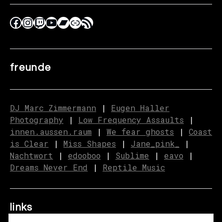
freunde
DJ Marc Zimmermann
|
Eugen Haller
Photography
|
Low Frequency Assaults
|
innen.aussen.raum
|
We fear ghosts
|
C
o
ast
is Clear
|
Miss Shapes
|
Jane_pink_
|
Nachtwort
|
edooboo
|
Sublime
|
eavo
|
Dreams Never End
|
Reptile Music
links