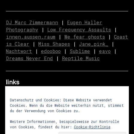
DJ Marc Zimmermann
|
Eugen Haller
Photography
|
Low Frequency Assaults
|
innen.aussen.raum
|
We fear ghosts
|
C
o
ast
is Clear
|
Miss Shapes
|
Jane_pink_
|
Nachtwort
|
edooboo
|
Sublime
|
eavo
|
Dreams Never End
|
Reptile Music
links
Datenschutz und Cookies: Diese Website verwendet
Cookies. Wenn du die Website weiterhin nutzt, stimmst
über uns
|
presse
|
newsletter
du der Verwendung von Cookies zu.
impressum
|
datenschutz
|
agb
Weitere Informationen, beispielsweise zur Kontrolle
von Cookies, findest du hier:
Cookie-Richtlinie