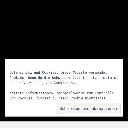
Datenschutz und Cookies: Diese Website verwendet
Cookies. Wenn du die Website weiterhin nutzt, stimmst
du der Verwendung von Cookies zu.
lunastrom killing moon
Weitere Informationen, beispielsweise zur Kontrolle
von Cookies, findest du hier:
Cookie-Richtlinie
28. November 2009
Von
admin