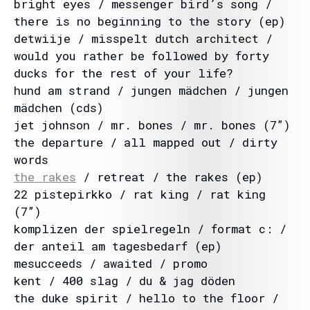
bright eyes / messenger bird’s song /
there is no beginning to the story (ep)
detwiije / misspelt dutch architect /
would you rather be followed by forty
ducks for the rest of your life?
hund am strand / jungen mädchen / jungen
mädchen (cds)
jet johnson / mr. bones / mr. bones (7”)
the departure / all mapped out / dirty
words
the rakes
/ retreat / the rakes (ep)
22 pistepirkko / rat king / rat king
(7”)
komplizen der spielregeln / format c: /
der anteil am tagesbedarf (ep)
mesucceeds / awaited / promo
kent / 400 slag / du & jag döden
the duke spirit / hello to the floor /