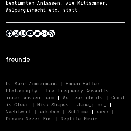
bestimmten Anlässen, wie Mittsommer,
Walpurgisnacht etc. statt.
freunde
DJ Marc Zimmermann
|
Eugen Haller
Photography
|
Low Frequency Assaults
|
innen.aussen.raum
|
We fear ghosts
|
C
o
ast
is Clear
|
Miss Shapes
|
Jane_pink_
|
Nachtwort
|
edooboo
|
Sublime
|
eavo
|
Dreams Never End
|
Reptile Music