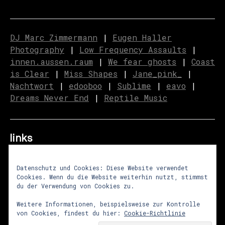
DJ Marc Zimmermann
|
Eugen Haller
Photography
|
Low Frequency Assaults
|
innen.aussen.raum
|
We fear ghosts
|
C
o
ast
is Clear
|
Miss Shapes
|
Jane_pink_
|
Nachtwort
|
edooboo
|
Sublime
|
eavo
|
Dreams Never End
|
Reptile Music
links
Datenschutz und Cookies: Diese Website verwendet
Cookies. Wenn du die Website weiterhin nutzt, stimmst
über uns
|
presse
|
newsletter
du der Verwendung von Cookies zu.
impressum
|
datenschutz
|
agb
Weitere Informationen, beispielsweise zur Kontrolle
von Cookies, findest du hier:
Cookie-Richtlinie